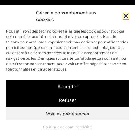
Nous contacter
Gérer le consentement aux
cookies
Nous utilisons des technologies telles que les cookies pour stocker
Nous suivre
et/ou accéder aux informations relatives aux appareils. Nous le
faisons pour améliorer l’expérience de navigation et pour afficher des
publicités (non-)personnalisées. Consentir à ces technologies nous
autorisera à traiter des données telles que le comportement de
navigation ou les ID uniques sur ce site. Le fait de ne pas consentir ou
de retirer son consentement peut avoir un effet négatif sur certaines
Mentions légales
fonctonnalités et caractéristiques.
Politique de confidentialité
CGV
Accepter
Accessibilité
Refuser
FAQ
Voir les préférences
Plan du site
Politique de confidentialité
Copyright © A’Corps Beauté 2025