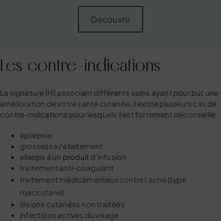
Découvrir
Les contre-indications
Le signature IHJ associant différents soins ayant pour but une
amélioration de votre santé cutanée, il existe plusieurs cas de
contre-indications pour lesquels il est fortement déconseillé:
épilepsie
grossesse / allaitement
allergie à un produit d’infusion
traitement anti-coagulant
traitement médicamenteux contre l’acné (
type
roaccutane
)
lésions cutanées non traitées
infections actives du visage