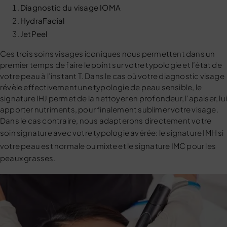
Diagnostic du visage IOMA
HydraFacial
JetPeel
Ces trois soins visages iconiques nous permettent dans un
premier temps de faire le point sur votre typologie et l’état de
votre peau à l’instant T. Dans le cas où votre diagnostic visage
révèle effectivement une typologie de peau sensible, le
signature IHJ permet de la nettoyer en profondeur, l’apaiser, lu
apporter nutriments, pour finalement sublimer votre visage.
Dans le cas contraire, nous adapterons directement votre
soin signature avec votre typologie avérée: le
signature IMH
si
votre peau est normale ou mixte et le
signature IMC
pour les
peaux grasses.