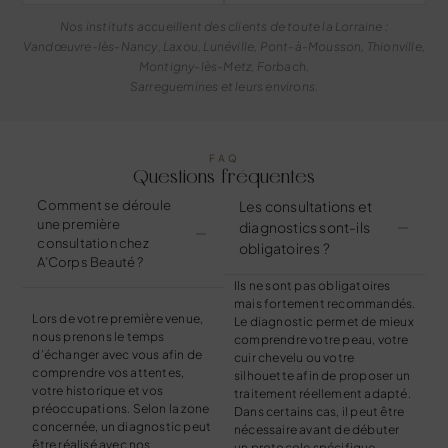
Nos instituts accueillent des clients de toute la Lorraine :
Vandœuvre-lès-Nancy, Laxou, Lunéville, Pont-à-Mousson, Thionville,
Montigny-lès-Metz, Forbach,
Sarreguemines et leurs environs.
FAQ
Questions fréquentes
Comment se déroule
Les consultations et
une première
diagnostics sont-ils
consultation chez
obligatoires ?
A’Corps Beauté ?
Ils ne sont pas obligatoires
mais fortement recommandés.
Lors de votre première venue,
Le diagnostic permet de mieux
nous prenons le temps
comprendre votre peau, votre
d’échanger avec vous afin de
cuir chevelu ou votre
comprendre vos attentes,
silhouette afin de proposer un
votre historique et vos
traitement réellement adapté.
préoccupations. Selon la zone
Dans certains cas, il peut être
concernée, un diagnostic peut
nécessaire avant de débuter
être réalisé avec nos
un protocole spécifique.