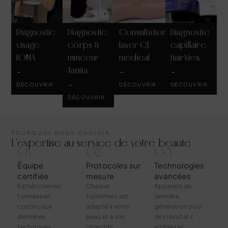
Diagnostic
Diagnostic
Consultation
Diagnostic
visage
corps &
laser CE
capillaire
IOMA
minceur
médical
HairView
Tanita
→
→
→
→
DÉCOUVRIR
DÉCOUVRIR
DÉCOUVRIR
DÉCOUVRIR
POURQUOI NOUS CHOISIR
L'expertise au service de votre beauté
01
02
03
Équipe
Protocoles sur
Technologies
certifiée
mesure
avancées
Esthéticiennes
Chaque
Appareils de
formées en
traitement est
dernière
continu aux
adapté à votre
génération pour
dernières
peau et à vos
des résultats
techniques.
objectifs
visibles et