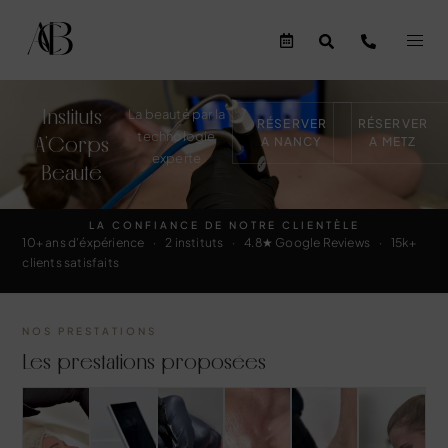
Instituts
La beauté par la
RÉSERVER
RÉSERVER
technologie
A’Corps
A NANCY
A METZ
experte
Beauté
LA CONFIANCE DE NOTRE CLIENTÈLE
10+ ans d’éxpérience · 2 instituts · 4.8★ Google Reviews · 15k+
clients satisfaits
NOS PRESTATIONS
Les prestations proposées