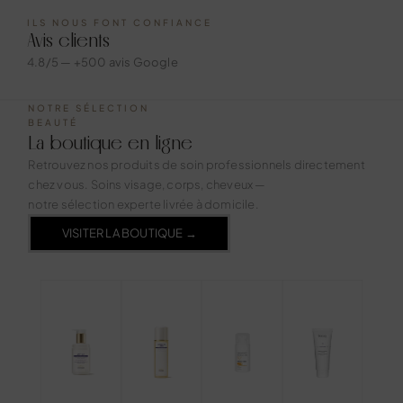
ILS NOUS FONT CONFIANCE
Avis clients
4.8/5 — +500 avis Google
NOTRE SÉLECTION
BEAUTÉ
La boutique en ligne
Retrouvez nos produits de soin professionnels directement
chez vous. Soins visage, corps, cheveux —
notre sélection experte livrée à domicile.
VISITER LA BOUTIQUE →