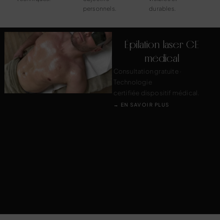
personnels.
durables.
Épilation laser CE
médical
Consultation gratuite ·
Technologie
certifiée dispositif médical.
→ EN SAVOIR PLUS