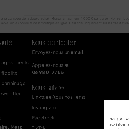
1 an à compter de la date d’achat · Montant maximum : 1 000 € par carte · Non rembou
sable sur les produits de la boutique en ligne · Utilisable uniquement sur les prestations
auté
Nous contacter
Envoyez-nous un
email.
nages clients
Appelez-nous au :
06 98 01 77 55
fidélité
 parrainage
Nous suivre
newsletter
Linktr.ee (tous nos liens)
Instragram
s
Facebook
Nous utilis
aux informa
aire, Metz
TikTok