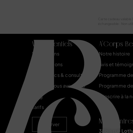
Carte cadeau valable 
échangeable · Non utili
Vos essentiels
A'Corps Be
Vos besoins
Notre histoire
Nos solutions
Avis et témoig
Diagnostics & consultations
Programme de 
Formez-vous avec ACB
Programme de
Blog
S'inscrire à la 
Tarifs
Nos centre
Réserver
38bis rue Loth