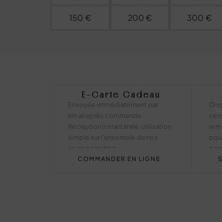
150 €
200 €
300 €
E-Carte Cadeau
Envoyée immédiatement par
Dis
email après commande.
cent
Réception instantanée, utilisation
remi
simple sur l’ensemble de nos
pou
soins en institut.
per
COMMANDER EN LIGNE