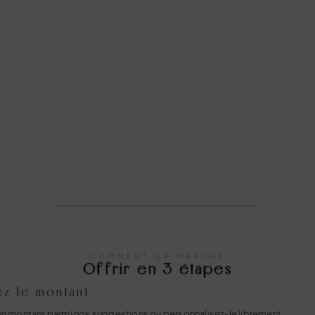
8
COMMENT ÇA MARCHE
Offrir en 3 étapes
ez le montant
un montant parmi nos suggestions ou personnalisez-le librement.