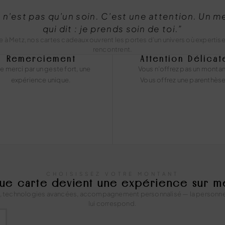
 n’est pas qu’un soin. C’est une attention. Un 
qui dit : je prends soin de toi.”
 Metz, nos cartes cadeaux ouvrent les portes d’un univers où expertise
rencontrent.
Remerciement
Attention Délicat
re merci par un geste fort, une
Vous n’offrez pas un montan
expérience unique.
Vous offrez une parenthèse
CHOISISSEZ VOTRE MONTANT
ue carte devient une expérience sur m
, technologies avancées, accompagnement personnalisé — la personne c
lui correspond.