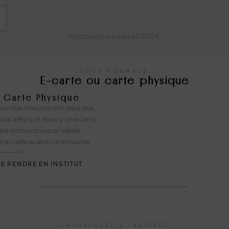
Montant libre jusqu’à 1 000 €
DEUX FORMATS
E-carte ou carte physique
Carte Physique
ponible directement dans nos
res à Metz et Nancy. Une carte
se en main propre, idéale
r un cadeau avec une touche
sonnelle.
SE RENDRE EN INSTITUT
CHOISISSEZ L'INSTITUT