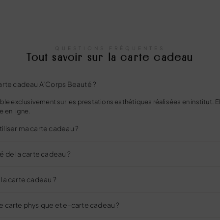
Réservez votre carte cadeau dans l'un de nos instituts.
QUESTIONS FRÉQUENTES
Tout savoir sur la carte cadeau
 carte cadeau A’Corps Beauté ?
ble exclusivement sur les prestations esthétiques réalisées en institut. El
e en ligne.
tiliser ma carte cadeau ?
té de la carte cadeau ?
 la carte cadeau ?
re carte physique et e-carte cadeau ?