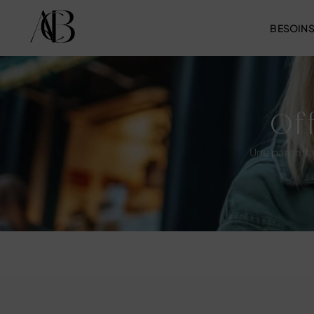
BESOIN
Of
Une parenthè