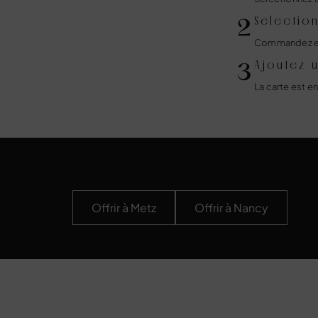
Sélection
Commandez en l
Ajoutez 
La carte est 
Offrir à Metz
Offrir à Nancy