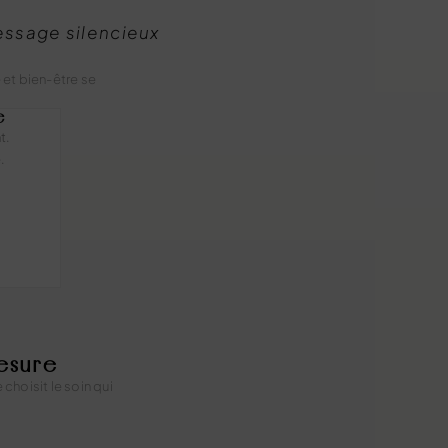
message silencieux
 et bien-être se
e
t.
.
esure
hoisit le soin qui