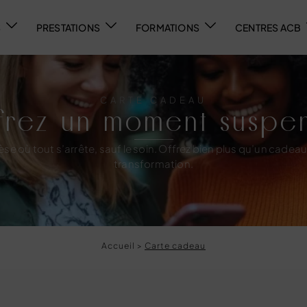
S
PRESTATIONS
FORMATIONS
CENTRES ACB
CARTE CADEAU
frez un moment suspe
se où tout s’arrête, sauf le soin. Offrez bien plus qu’un cadeau
transformation.
Accueil
>
Carte cadeau