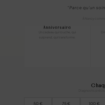
“Parce qu’un soin
À Nancy comme à
Anniversaire
Un cadeau qui touche, qui
Di
surprend, qui transforme.
Chaq
Diagnostic précis
50 €
75 €
100 €