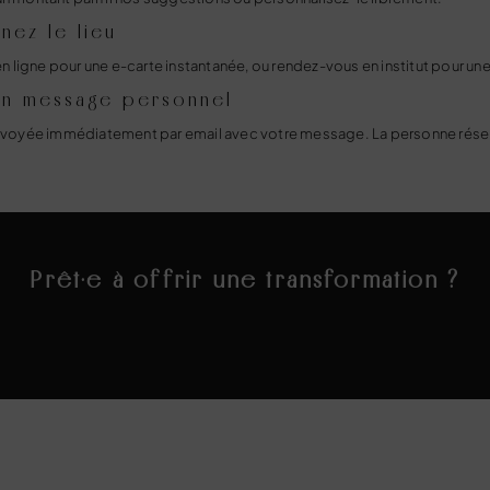
nez le lieu
igne pour une e-carte instantanée, ou rendez-vous en institut pour une
un message personnel
envoyée immédiatement par email avec votre message. La personne réserv
Prêt·e à offrir une transformation ?