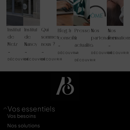
Institut
Institut
Qui
Blog &
Presse
Nos
Nos
de
de
sommes
conseils
&
partenaires
formation
Metz
Nancy
nous ?
actualité
→
→
→
→
→
→
→
DÉCOUVRIR
DÉCOUVRIR
DÉCOUVRIR
DÉCOUVRIR
DÉCOUVRIR
DÉCOUVRIR
DÉCOUVRIR
Vos essentiels
Vos besoins
Nos solutions