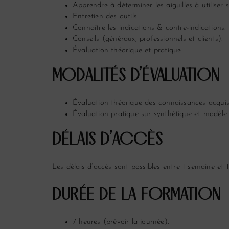
Apprendre à déterminer les aiguilles à utiliser 
Entretien des outils.
Connaître les indications & contre-indications.
Conseils (généraux, professionnels et clients).
Évaluation théorique et pratique.
MODALITÉS D’ÉVALUATION
Évaluation théorique des connaissances acquis
Évaluation pratique sur synthétique et modèle 
DÉLAIS D’ACCÈS
Les délais d’accès sont possibles entre 1 semaine et 1
DURÉE DE LA FORMATION
7 heures (prévoir la journée).