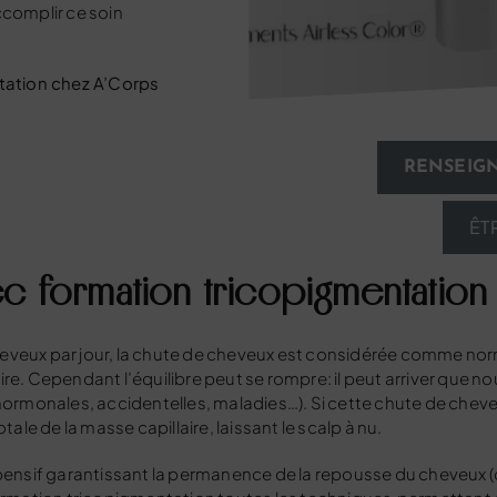
ccomplir ce soin
tation chez A’Corps
RENSEIGN
ÊT
c formation tricopigmentation 
heveux par jour, la chute de cheveux est considérée comme no
ire. Cependant l’équilibre peut se rompre: il peut arriver que
(hormonales, accidentelles, maladies…). Si cette chute de cheveu
tale de la masse capillaire, laissant le scalp à nu.
pensif garantissant la permanence de la repousse du cheveux (c’e