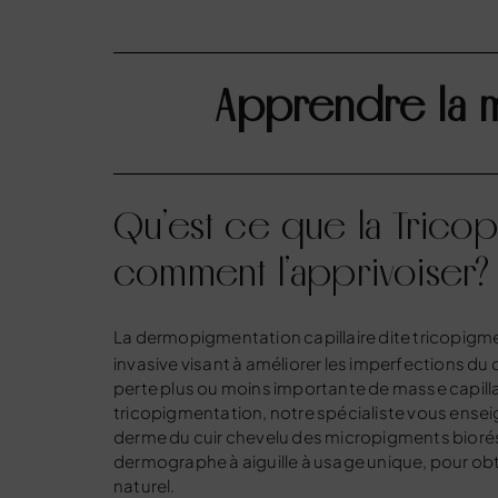
Apprendre la m
Qu’est ce que la Tricop
comment l’apprivoiser?
La dermopigmentation capillaire dite
tricopigm
invasive visant à améliorer les imperfections du
perte plus ou moins importante de masse capilla
tricopigmentation, notre spécialiste vous enseig
derme du cuir chevelu des micropigments biorés
dermographe à aiguille à usage unique, pour obte
naturel.