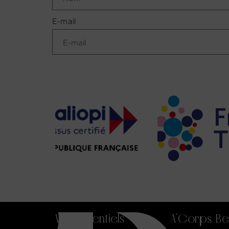
E-mail
Vos essentiels
A'Corps Be