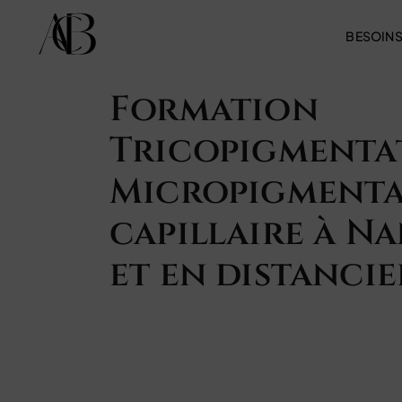
BESOIN
Formation
Tricopigmentat
Micropigment
capillaire à N
et en distancie