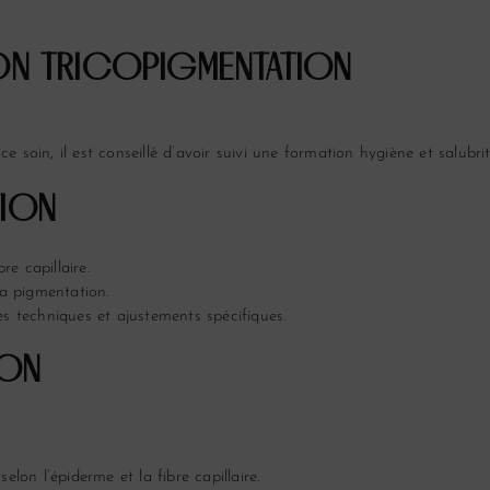
ION
TRICOPIGMENTATION
 ce soin, il est conseillé d’avoir suivi une formation hygiène et salubr
TION
re capillaire.
la pigmentation.
es techniques et ajustements spécifiques.
ION
elon l’épiderme et la fibre capillaire.