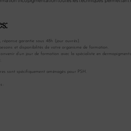
ormation tricopigmentation toutes les techniques permettant de p
s:
us, réponse garantie sous 48h (jour ouvrés).
esoins et disponibilités de votre organisme de formation.
convenir d’un jour de formation avec la spécialiste en dermopigmenta
.
tres sont spécifiquement
aménagés pour PSH
.
s :