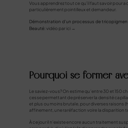
Vous apprendrez tout ce qu’il faut savoir pour a
particulièrement pointilleux et demandeur.
Démonstration d’un processus de tricopigmen
Beauté:
vidéo par ici →
Pourquoi se former ave
Le saviez-vous? On estime qu’entre 30 et 150 c
cesse permettant de préserver la densité capilla
et plus ou moins brutale, pour diverses raisons 
affinement, une raréfaction voire la disparition to
À ce jour il n’existe encore aucun traitement sus