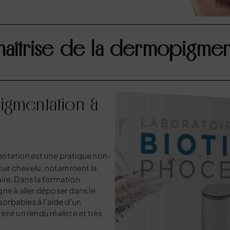
aîtrise de la dermopigmenta
igmentation &
entation
est une pratique non-
 cuir chevelu, notamment la
ire. Dans la formation
ne à aller déposer dans le
orbables à l’aide d’un
nir un rendu réaliste et très