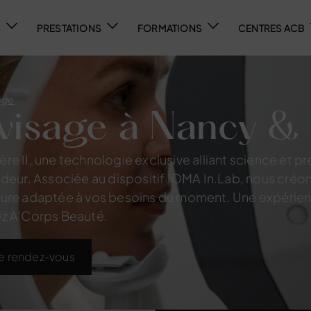
S
PRESTATIONS
FORMATIONS
CENTRES ACB
age
 visage à Nancy &
e II, une technologie exclusive alliant science et pr
deur. Associée au dispositif IOMA In.Lab, nous créon
sure adaptée à vos besoins du moment. Une expérie
ez A’Corps Beauté.
e rendez-vous