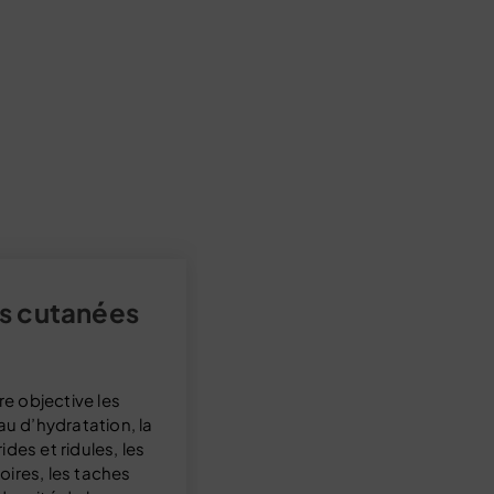
ns cutanées
re objective les
au d’hydratation, la
des et ridules, les
ires, les taches