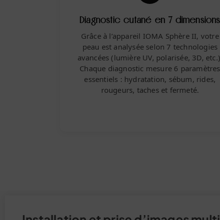
Diagnostic cutané en 7 dimension
Grâce à l’appareil IOMA Sphère II, votre
peau est analysée selon
7 technologies
avancées
(lumière UV, polarisée, 3D, etc.)
Chaque diagnostic mesure
6 paramètre
essentiels
: hydratation, sébum, rides,
rougeurs, taches et fermeté.
Installation et prise d’images mult