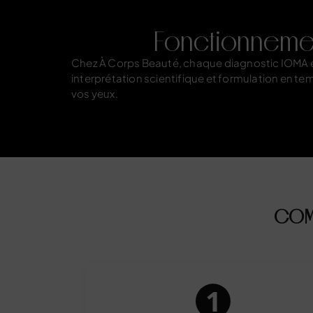
Fonctionnemen
Chez À Corps Beauté, chaque diagnostic IOMA es
interprétation scientifique et formulation en te
vos yeux.
COMM
1