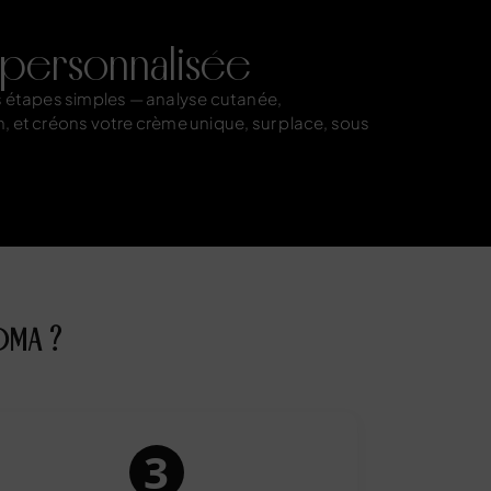
 personnalisée
s étapes simples — analyse cutanée,
n, et créons votre crème unique, sur place, sous
OMA ?
3