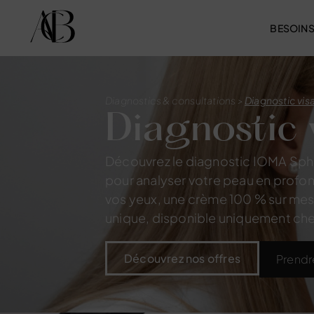
BESOIN
Diagnostics & consultations
>
Diagnostic vis
Diagnostic
Découvrez le diagnostic IOMA Sphèr
pour analyser votre peau en profon
vos yeux, une crème 100 % sur me
unique, disponible uniquement ch
Découvrez nos offres
Prendr