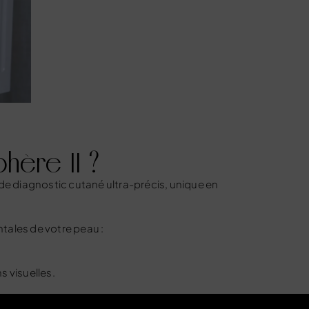
hère II ?
 de diagnostic cutané ultra-précis, unique en
ntales de votre peau :
s visuelles.