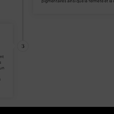
pigmentaires ainsi que la fermeté et la 
t
ant
s
’un
s