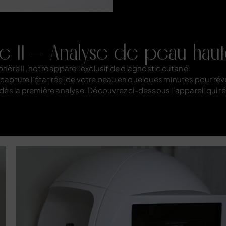
e II — Analyse de peau haut
ère II, notre appareil exclusif de diagnostic cutané.
capture l’état réel de votre peau en quelques minutes pour révél
es dès la première analyse. Découvrez ci-dessous l’appareil qui