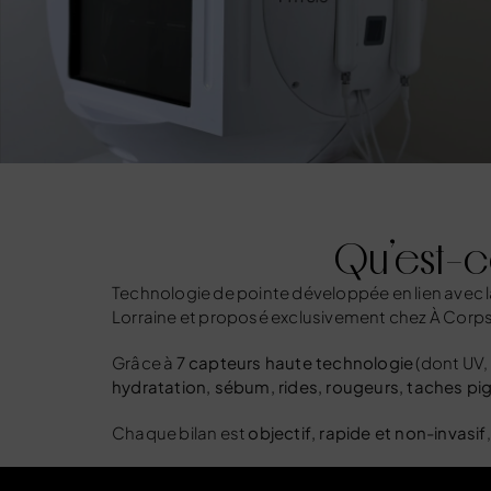
Qu’est-c
Technologie de pointe développée en lien avec
Lorraine et proposé exclusivement chez À Corp
Grâce à
7 capteurs haute technologie
(dont UV, 
hydratation, sébum, rides, rougeurs, taches pi
Chaque bilan est
objectif, rapide et non-invasif