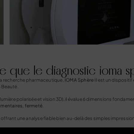
e que le diagnostic ioma sp
 la recherche pharmaceutique,
IOMA Sphère II
est un dispositif
s Beauté.
lumière polarisée et vision 3D), il évalue 6 dimensions fondame
gmentaires, fermeté
.
, offrant une analyse fiable bien au-delà des simples impression