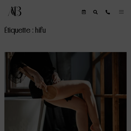
Étiquette :
hifu