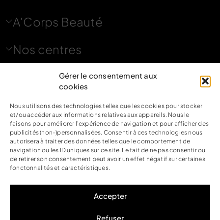
A'Corps Beauté
Nos centres
Nous contacter
Gérer le consentement aux
cookies
Nous suivre
Nous utilisons des technologies telles que les cookies pour stocker
et/ou accéder aux informations relatives aux appareils. Nous le
faisons pour améliorer l’expérience de navigation et pour afficher des
publicités (non-)personnalisées. Consentir à ces technologies nous
autorisera à traiter des données telles que le comportement de
navigation ou les ID uniques sur ce site. Le fait de ne pas consentir ou
de retirer son consentement peut avoir un effet négatif sur certaines
Mentions légales
fonctonnalités et caractéristiques.
Politique de confidentialité
CGV
Accepter
Accessibilité
Refuser