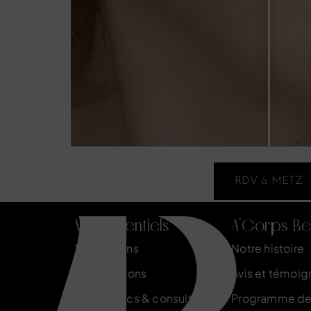
RDV à METZ
Vos essentiels
A'Corps Be
Vos besoins
Notre histoire
Nos solutions
Avis et témoig
Diagnostics & consultations
Programme de 