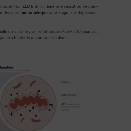
otomodultion LED induit même une sensation de bien-
 utiliser en
luminothérapie
pour soigner la dépression
elle ou en cure pour effet durable (de 6 à 10 séances) ,
ue des bienfaits à votre métobolisme.