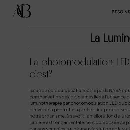
BESOIN
La Lumi
La photomodulation LED
c’est?
Issue du parcours spatial réalisé par la NASA pou
compensation des problèmes liés à l’absence de 
luminothérapie par
photomodulation LED
ou
bi
dérivé de la
photothérapie
. Le principe repose s
notre organisme, à savoir: l’amélioration de la
ré
lumière est fondamentalement composée de pho
par nos yeux n’est que la manifestation de la v