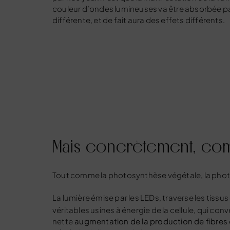
couleur d’ondes lumineuses va être absorbée p
différente, et de fait aura des effets différents.
Mais concrètement, co
Tout comme la photosynthèse végétale, la photom
La lumière émise par les LEDs, traverse les tissu
véritables usines à énergie de la cellule, qui con
nette
augmentation de la production de fibres 