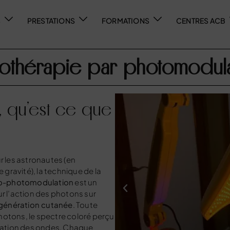
S
PRESTATIONS
FORMATIONS
CENTRES ACB
nothérapie par photomodula
, qu’est ce que
r les astronautes (en
gravité), la technique de la
o-photomodulation
est un
ur l’action des photons sur
génération cutanée
. Toute
tons, le spectre coloré perçu
ariation des ondes. Chaque