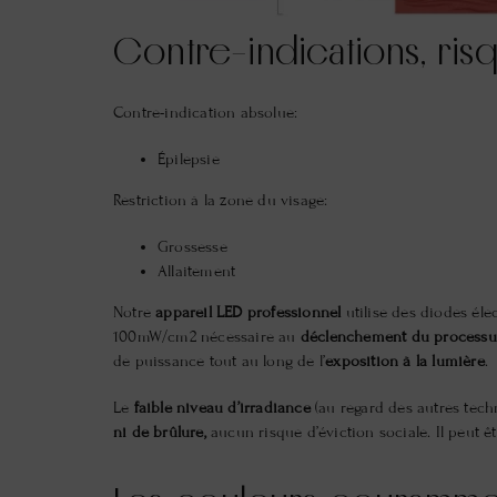
Contre-indications, ris
Contre-indication absolue:
Épilepsie
Restriction à la zone du visage:
Grossesse
Allaitement
Notre
appareil LED professionnel
utilise des diodes él
100mW/cm2 nécessaire au
déclenchement du processu
de puissance tout au long de l’
exposition à la lumière
.
Le
faible niveau d’irradiance
(au regard des autres tec
ni de brûlure,
aucun risque d’éviction sociale. Il peut êt