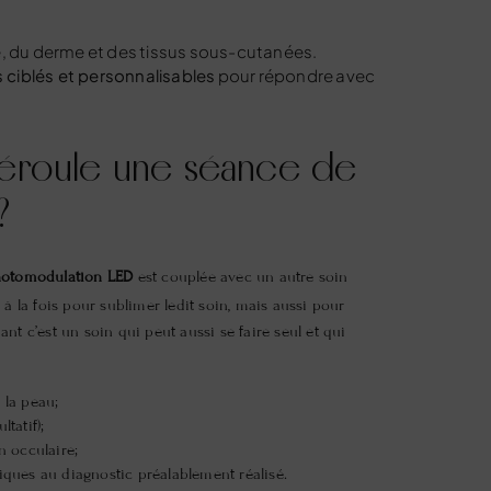
e, du derme et des tissus sous-cutanées.
s ciblés et personnalisables
pour répondre avec
roule une séance de
?
otomodulation LED
est couplée avec un autre
soin
 à la fois pour sublimer ledit soin, mais aussi pour
nt c’est un soin qui peut aussi se faire seul et qui
 la peau;
tatif);
n occulaire;
iques au diagnostic préalablement réalisé.