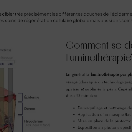
e
cibler
très précisément les différentes couches de l’épiderm
des
soins de régénération cellulaire globale
mais aussi des
soin
Comment se dé
Luminothérapie
En général la
luminothérapie par
ph
visage
(classique ou technologique),
apaiser et sublimer la peau. Cependa
dure 20 minutes:
Démaquillage et nettoyage de
Application d’un masque (facul
Mise en place de la protectio
Exposition au photons spécif