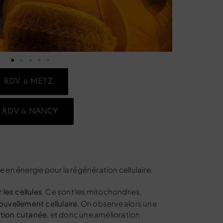
RDV à METZ
RDV à NANCY
n énergie pour la régénération cellulaire.
les cellules
. Ce sont les
mitochondries
,
ouvellement cellulaire
. On observe alors une
ation cutanée,
et donc une amélioration