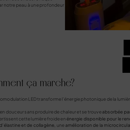
ar notre peau à une profondeur
mment ça marche?
odulation LED transforme l’énergie photonique de la lumière e
s en douceur sans produire de chaleur et se trouve
absorbée par 
vertissent cette lumière froide en
énergie disponible pour le ren
d’élastine et de collagène,
une
amélioration de la microcircul