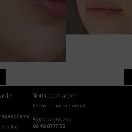
auté
Nous contacter
Envoyez-nous un
email.
nages clients
Appelez-nous au :
06 98 01 77 55
fidélité