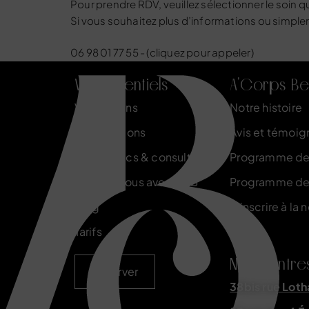
Pour prendre RDV, veuillez sélectionner le soin q
Si vous souhaitez plus d’informations ou simpl
06 98 01 77 55 - (cliquez pour appeler)
Vos essentiels
A'Corps Be
Vos besoins
Notre histoire
Nos solutions
Avis et témoig
Diagnostics & consultations
Programme de 
Formez-vous avec ACB
Programme de
Blog
S'inscrire à la 
Tarifs
Nos centre
Réserver
38bis rue Loth