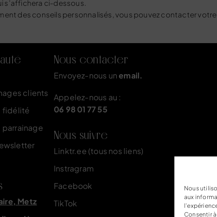
ui s’affichera ci-dessous.
ement des conseils personnalisés, vous pouvez contacter
votre
auté
Nous contacter
Envoyez-nous un
email.
nages clients
Appelez-nous au :
06 98 01 77 55
fidélité
 parrainage
Nous suivre
newsletter
Linktr.ee (tous nos liens)
Instragram
s
Facebook
Nous utilis
aux informa
aire, Metz
TikTok
l’expérienc
Consentir à