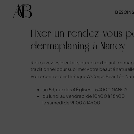
BESOIN
Fixer un rendez-vous p
dermaplaning à Nancy
Retrouvez les bienfaits du soin exfoliant dermapl
traditionnel pour sublimer votre beauté naturelle
Votre
centre d’esthétique A’Corps Beauté – Na
au 83, rue des 4 Églises – 54000 NANCY
du lundi au vendredi de 10h00 à 18h00
le samedi de 9h00 à 14h00