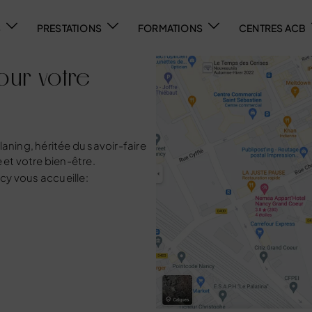
S
PRESTATIONS
FORMATIONS
CENTRES ACB
our votre
aning, héritée du savoir-faire
 et votre bien-être.
ncy
vous accueille: