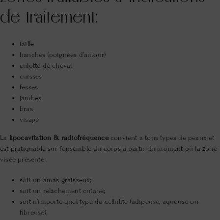
de traitement:
taille
hanches (poignées d’amour)
culotte de cheval
cuisses
fesses
jambes
bras
visage
La
lipocavitation & radiofréquence
convient à tous types de peaux et
est pratiquable sur l’ensemble du corps à partir du moment où la zone
visée présente :
soit un amas graisseux;
soit un relâchement cutané;
soit n’importe quel type de cellulite (adipeuse, aqueuse ou
fibreuse);