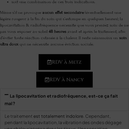
soit une combinaison de ces trois indications.
Même s’il ne provoque
aucun effet secondaire
(éventuellement une
légère rougeur à la fin du soin qui s’estompe en quelques heures), la
lipocavitation & radiofréquence nécessite que vous preniez soin de ne
pas vous exposer au soleil
48 heures
avant et après le traitement, afin
d’éviter toute réaction cutanée à la chaleur. Il reste néanmoins un
soin
ultra doux
qui ne nécessite aucune éviction sociale.
RDV à Metz
RDV à Nancy
La lipocavitation et radiofréquence, est-ce ça fait
mal?
Le traitement
est totalement indolore
. Cependant,
pendant la lipocavitation, la vibration des ondes dégage
une chaleur intense dans les tissus. Une sensation