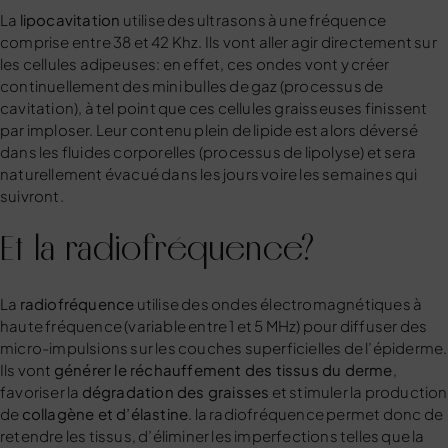
La
lipocavitation
utilise des ultrasons à une fréquence
comprise entre 38 et 42 Khz. Ils vont aller agir directement sur
les cellules adipeuses: en effet, ces ondes vont y créer
continuellement des mini bulles de gaz (processus de
cavitation), à tel point que ces cellules graisseuses finissent
par imploser. Leur contenu plein de lipide est alors déversé
dans les fluides corporelles (processus de lipolyse) et sera
naturellement évacué dans les jours voire les semaines qui
suivront.
Et la radiofréquence?
La
radiofréquence
utilise des ondes électromagnétiques à
haute fréquence (variable entre 1 et 5 MHz) pour diffuser des
micro-impulsions sur les couches superficielles de l’épiderme.
Ils vont
générer le réchauffement des tissus du derme
,
favoriser la
dégradation des graisses
et stimuler la production
de
collagène et d’élastine
. la radiofréquence permet donc de
retendre les tissus, d’éliminer les imperfections telles que la