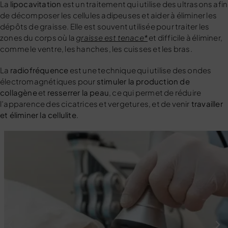
La
lipocavitation
est un traitement qui utilise des ultrasons afin
de décomposer les cellules adipeuses et aider à éliminer les
dépôts de graisse. Elle est souvent utilisée pour traiter les
zones du corps où la
graisse est tenace*
et difficile à éliminer,
comme le ventre, les hanches, les cuisses et les bras.
La
radiofréquence
est une technique qui utilise des ondes
électromagnétiques pour
stimuler la production de
collagène
et
resserrer la peau
, ce qui permet de réduire
l’apparence des cicatrices et vergetures, et de venir
travailler
et éliminer la cellulite
.