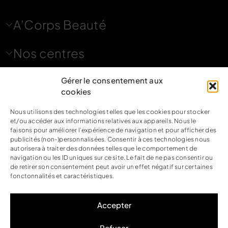
A'Corps Beauté
Nos centres
Nous contacter
Gérer le consentement aux
cookies
Nous utilisons des technologies telles que les cookies pour stocker
Nous suivre
et/ou accéder aux informations relatives aux appareils. Nous le
faisons pour améliorer l’expérience de navigation et pour afficher des
publicités (non-)personnalisées. Consentir à ces technologies nous
autorisera à traiter des données telles que le comportement de
navigation ou les ID uniques sur ce site. Le fait de ne pas consentir ou
de retirer son consentement peut avoir un effet négatif sur certaines
Mentions légales
fonctonnalités et caractéristiques.
Politique de confidentialité
CGV
Accepter
Accessibilité
Refuser