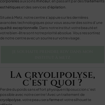
corporelles
aux soins
minceur
, en passant par des
traitements
esthétiques
et des services
d’épilation
.
Située à Metz, notre centre s’appuie sur les dernières
avancées technologiques pour vous assurer des soins d’une
qualité exceptionnelle
. Dans notre institut votre beauté et
votre bien-être sont notre priorité absolue. Vous ressortirez
de notre centre avec un sourire sur votre visage.
JE SOUHAITE PRENDRE RDV DANS MON
INSTITUT À METZ
La cryolipolyse,
c’est quoi ?
Perdre du poids sans effort physique ni liposuccion c’est
possible avec notre centre ! Avec un traitement de
cryolipolyse
, votre peau sera
ferme
et votre silhouette
affinée
.