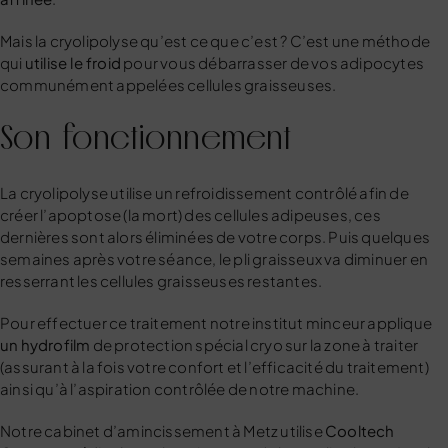
Mais la cryolipolyse qu’est ce que c’est ? C’est une méthode
qui
utilise le froid
pour vous débarrasser de vos adipocytes
communément appelées cellules graisseuses.
Son fonctionnement
La cryolipolyse utilise un refroidissement contrôlé afin de
créer l’apoptose (la mort) des cellules adipeuses, ces
dernières sont alors éliminées de votre corps. Puis quelques
semaines après votre séance, le pli graisseux va diminuer en
resserrant les cellules graisseuses restantes.
Pour effectuer ce traitement notre institut minceur applique
un
hydrofilm
de protection spécial cryo sur la zone à traiter
(assurant à la fois votre confort et l’efficacité du traitement)
ainsi qu’à l’aspiration contrôlée de notre machine.
Notre cabinet d’amincissement à Metz utilise
Cooltech