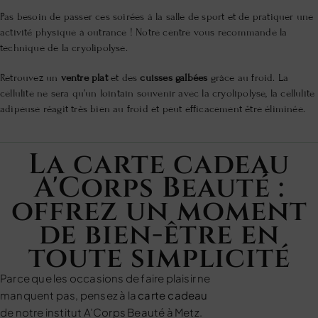
Pas besoin de passer ces soirées à la salle de sport et de pratiquer une
activité physique à outrance ! Notre centre vous recommande la
technique de la cryolipolyse.
Retrouvez un
ventre plat
et des
cuisses galbées
grâce au froid. La
cellulite ne sera qu’un lointain souvenir avec la cryolipolyse, la cellulite
adipeuse réagit très bien au froid et peut efficacement être éliminée.
La carte cadeau
A'Corps Beauté :
offrez un moment
de bien-être en
toute simplicité
Parce que les occasions de faire plaisir ne
manquent pas, pensez à la
carte cadeau
de notre institut A’Corps Beauté à Metz.