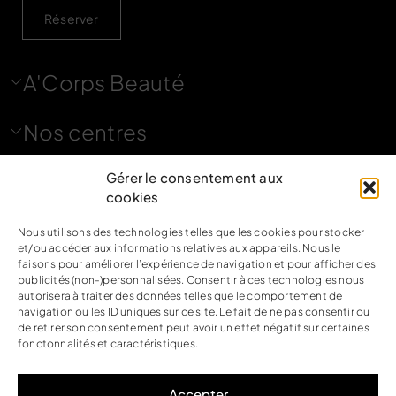
Réserver
A'Corps Beauté
Nos centres
Nous contacter
Gérer le consentement aux
cookies
Nous utilisons des technologies telles que les cookies pour stocker
Nous suivre
et/ou accéder aux informations relatives aux appareils. Nous le
faisons pour améliorer l’expérience de navigation et pour afficher des
publicités (non-)personnalisées. Consentir à ces technologies nous
autorisera à traiter des données telles que le comportement de
navigation ou les ID uniques sur ce site. Le fait de ne pas consentir ou
de retirer son consentement peut avoir un effet négatif sur certaines
Mentions légales
fonctonnalités et caractéristiques.
Politique de confidentialité
Accepter
CGV