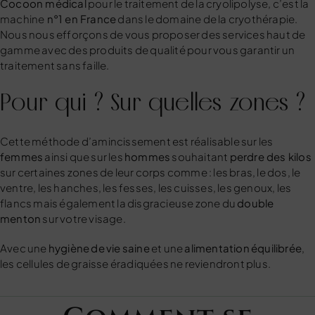
Cocoon médical
pour le traitement de la cryolipolyse, c’est la
machine
n°1 en France
dans le domaine de la cryothérapie.
Nous nous efforçons de vous proposer des services haut de
gamme avec des produits de qualité pour vous garantir un
traitement sans faille.
Pour qui ? Sur quelles zones ?
Cette méthode d’amincissement est réalisable sur les
femmes
ainsi que sur les
hommes
souhaitant
perdre des kilos
sur certaines zones de leur corps comme : les bras, le dos, le
ventre, les hanches, les fesses, les cuisses, les genoux, les
flancs mais également la disgracieuse zone du
double
menton
sur votre visage.
Avec une
hygiène
de
vie
saine
et une
alimentation
équilibrée
,
les cellules de graisse éradiquées ne reviendront plus.