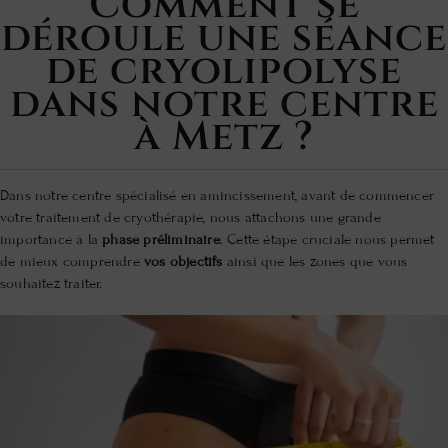
Comment se
déroule une séance
de cryolipolyse
dans notre centre
à Metz ?
Dans notre centre spécialisé en amincissement, avant de commencer
votre traitement de cryothérapie, nous attachons une grande
importance à la
phase préliminaire
. Cette étape cruciale nous permet
de mieux comprendre
vos objectifs
ainsi que les zones que vous
souhaitez traiter.