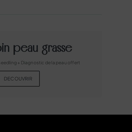
oin peau grasse
eedling + Diagnostic de la peau offert
DECOUVRIR