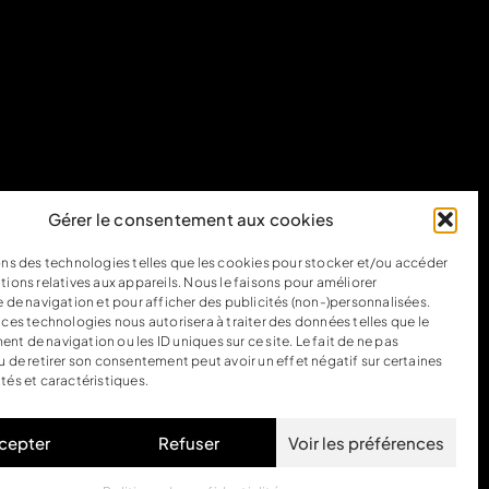
Gérer le consentement aux cookies
ons des technologies telles que les cookies pour stocker et/ou accéder
tions relatives aux appareils. Nous le faisons pour améliorer
e de navigation et pour afficher des publicités (non-)personnalisées.
 ces technologies nous autorisera à traiter des données telles que le
t de navigation ou les ID uniques sur ce site. Le fait de ne pas
u de retirer son consentement peut avoir un effet négatif sur certaines
tés et caractéristiques.
cepter
Refuser
Voir les préférences
lan du site