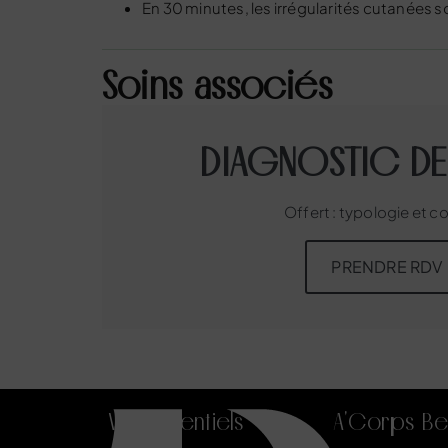
En 30 minutes, les irrégularités cutanées 
Soins associés
DIAGNOSTIC DE
Offert : typologie et c
PRENDRE RDV
Vos essentiels
A'Corps Be