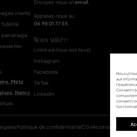
Envoyez-nous un
email.
nages clients
Appelez-nous au :
06 98 01 77 55
fidélité
 parrainage
Nous suivre
newsletter
Linktr.ee (tous nos liens)
Instragram
s
Facebook
Nous utilis
aux informa
aire, Metz
TikTok
l’expérienc
Consentir à
glises, Nancy
Linkedin
comportemen
consentir o
erture
fonctonnali
Ac
légales
Politique de confidentialité
CGV
Accessibilité
FAQ
P