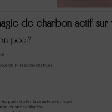
magie de charbon actif sur
on peel?
eur
pour cibler les pores obstrués.
les pores dilatés, la peau terne et l’acné
a production de collagène