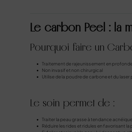
Le carbon Peel : la 
Pourquoi faire un Carb
Traitement de rajeunissement en profond
Non invasif et non chirurgical
Utilise de la poudre de carbone et du laser 
Le soin permet de :
Traiter la peau grasse à tendance acnéique, 
Réduire les rides et ridules en favorisant l