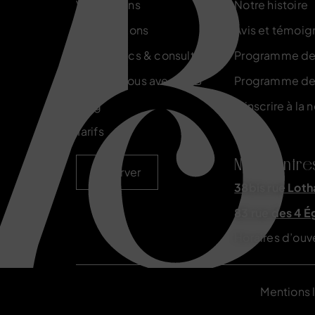
Vos besoins
Notre histoire
Nos solutions
Avis et témoig
Diagnostics & consultations
Programme de 
Formez-vous avec ACB
Programme de
Blog
S'inscrire à la 
Tarifs
Nos centre
Réserver
38bis rue Loth
83 rue des 4 É
Horaires d’ouv
Mentions 