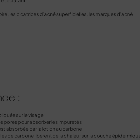
ffet éclatant
s
oire, les cicatrices d’acné superficielles, les marques d’acné
nce :
iquée sur le visage
s pores pour absorber les impuretés
 est absorbée par la lotion au carbone
les de carbone libèrent de la chaleur sur la couche épidermiqu