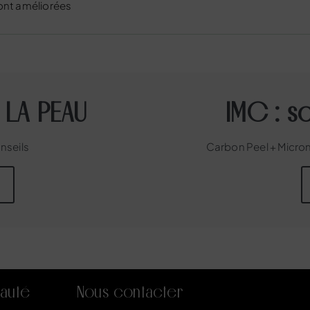
sont améliorées
 LA PEAU
IMC : s
onseils
Carbon Peel + Micron
auté
Nous contacter