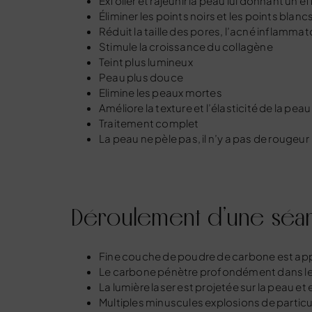
Exfolier et rajeunir la peau lui donnant un e
Éliminer les points noirs et les points blanc
Réduit la taille des pores, l’acné inflammat
Stimule la croissance du collagène
Teint plus lumineux
Peau plus douce
Elimine les peaux mortes
Améliore la texture et l’élasticité de la peau
Traitement complet
La peau ne pèle pas, il n’y a pas de rougeur
Déroulement d’une séa
Fine couche de poudre de carbone est appl
Le carbone pénètre profondément dans le
La lumière laser est projetée sur la peau et
Multiples minuscules explosions de particu