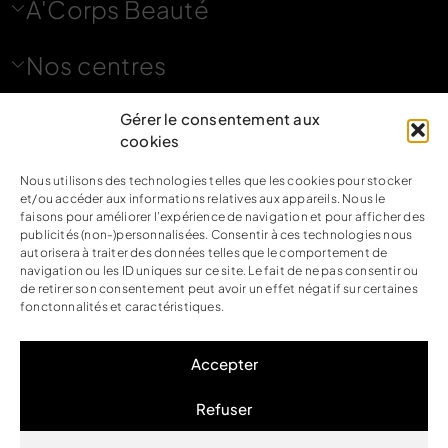
A'Corps Beauté
Nos centres
Nous contacter
Gérer le consentement aux
cookies
Nous suivre
Nous utilisons des technologies telles que les cookies pour stocker
et/ou accéder aux informations relatives aux appareils. Nous le
faisons pour améliorer l’expérience de navigation et pour afficher des
publicités (non-)personnalisées. Consentir à ces technologies nous
autorisera à traiter des données telles que le comportement de
navigation ou les ID uniques sur ce site. Le fait de ne pas consentir ou
de retirer son consentement peut avoir un effet négatif sur certaines
Mentions légales
fonctonnalités et caractéristiques.
Politique de confidentialité
CGV
Accepter
Accessibilité
Refuser
FAQ