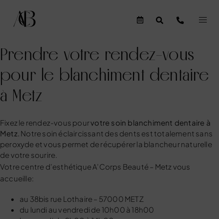
Prendre votre rendez-vous
pour le blanchiment dentaire
à Metz
Fixez le rendez-vous pour
votre soin blanchiment dentaire à
Metz.
Notre soin éclaircissant des dents est totalement sans
peroxyde et vous permet de récupérer la blancheur naturelle
de votre sourire.
Votre
centre d’esthétique A’Corps Beauté – Metz
vous
accueille:
au 38bis rue Lothaire – 57000 METZ
du lundi au vendredi de 10h00 à 18h00